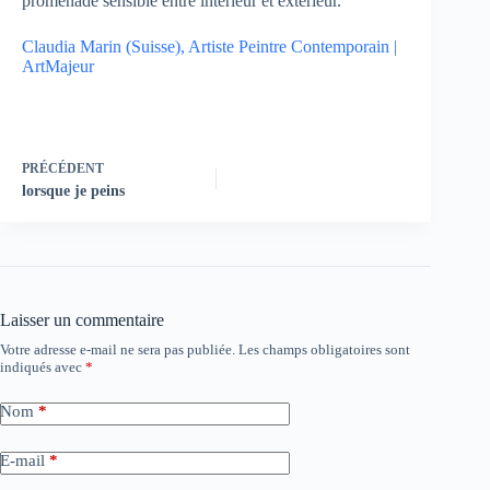
promenade sensible entre intérieur et extérieur.
Claudia Marin (Suisse), Artiste Peintre Contemporain |
ArtMajeur
PRÉCÉDENT
lorsque je peins
Laisser un commentaire
Votre adresse e-mail ne sera pas publiée.
Les champs obligatoires sont
indiqués avec
*
Nom
*
E-mail
*