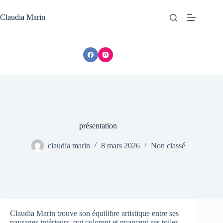
Passer
au
Claudia Marin
contenu
présentation
claudia marin
8 mars 2026
Non classé
Claudia Marin trouve son équilibre artistique entre ses
paysages intérieurs, qui colorent et nuancent ses toiles,