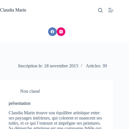
Passer
au
Claudia Marin
contenu
Inscription le: 18 novembre 2015
Articles: 39
Non classé
présentation
Claudia Marin trouve son équilibre artistique entre
ses paysages intérieurs, qui colorent et nuancent ses
toiles, et ce qui l’entoure et imprègne ses peintures.
Sa démarche artistique est une compagne fidèle qui