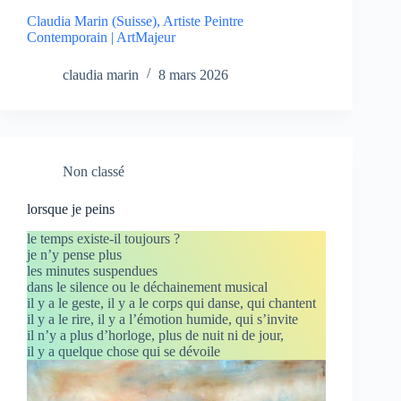
Claudia Marin (Suisse), Artiste Peintre
Contemporain | ArtMajeur
claudia marin
8 mars 2026
Non classé
lorsque je peins
le temps existe-il toujours ?
je n’y pense plus
les minutes suspendues
dans le silence ou le déchainement musical
il y a le geste, il y a le corps qui danse, qui chantent
il y a le rire, il y a l’émotion humide, qui s’invite
il n’y a plus d’horloge, plus de nuit ni de jour,
il y a quelque chose qui se dévoile