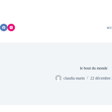
Passer
au
contenu
acc
le bout du monde
claudia marin
22 décembre