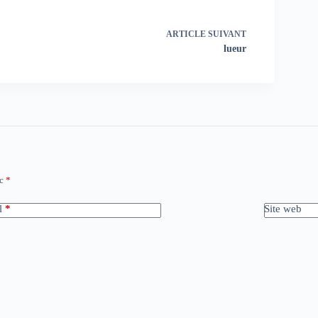
ARTICLE
SUIVANT
lueur
ec
*
l
*
Site web