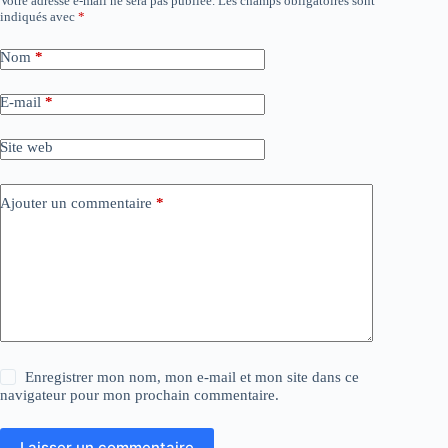
Votre adresse e-mail ne sera pas publiée.
Les champs obligatoires sont
indiqués avec
*
Nom
*
E-mail
*
Site web
Ajouter un commentaire
*
Enregistrer mon nom, mon e-mail et mon site dans ce
navigateur pour mon prochain commentaire.
Laisser un commentaire