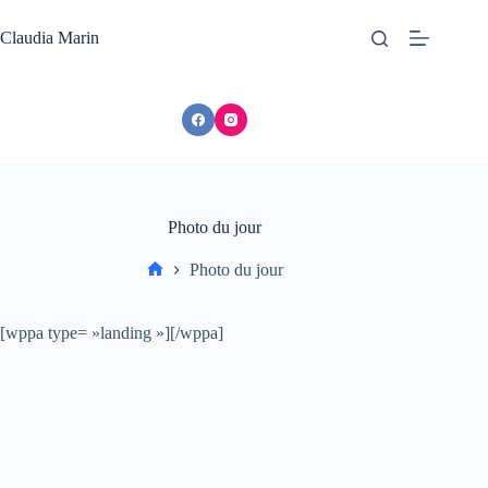
Passer
au
Claudia Marin
contenu
Photo du jour
Photo du jour
Accueil
[wppa type= »landing »][/wppa]